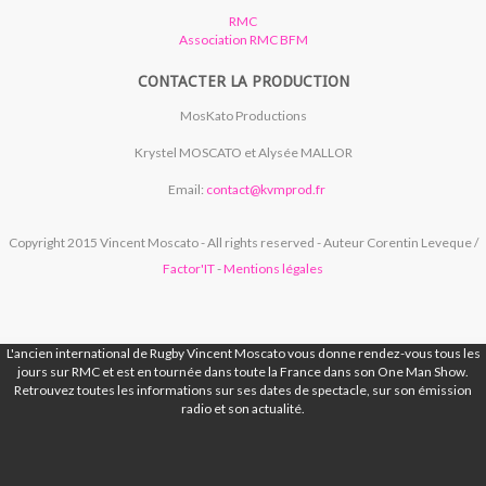
RMC
Association RMC BFM
CONTACTER LA PRODUCTION
MosKato Productions
Krystel MOSCATO et Alysée MALLOR
Email:
contact@kvmprod.fr
Copyright 2015 Vincent Moscato - All rights reserved - Auteur Corentin Leveque /
Factor'IT
-
Mentions légales
L'ancien international de Rugby Vincent Moscato vous donne rendez-vous tous les
jours sur RMC et est en tournée dans toute la France dans son One Man Show.
Retrouvez toutes les informations sur ses dates de spectacle, sur son émission
radio et son actualité.